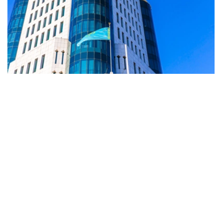
Фото: Солтан Жексенбеков / Kazinform
阿什姆巴耶夫表示，本届议会例会将在两院联席会议后正式
闭幕。根据获得全民广泛支持的新宪法，自7月1日起，现行
议会职权终止；8月将举行一院制议会——库鲁尔泰
（Құрылтай）选举，新议会将于9月1日正式开始履职。
他说，建立在1995年宪法基础上的两院制议会将圆满完成
30年的历史使命，这将成为开启国家发展新阶段的重要时