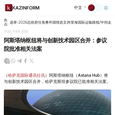
中文
KAZINFORM
热
选举-2026
总统府
任免
事件
国情咨文
跨里海国际运输路线/中间走
点:
11:33, 11 9月 2025
阿斯塔纳枢纽将与创新技术园区合并：参议
院批准相关法案
（
哈萨克国际通讯社讯
）阿斯塔纳枢纽（Astana Hub）将
与创新技术园区合并，哈萨克斯坦参议院已批准相关法案。