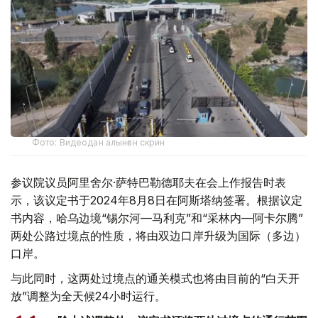
Фото: Видеодан алынған скрин
参议院议员阿里舍尔·萨特巴勒德耶夫在会上作报告时表
示，该议定书于2024年8月8日在阿斯塔纳签署。根据议定
书内容，哈乌边境“锡尔河—马利克”和“采林内—阿卡尔腾”
两处公路过境点的性质，将由双边口岸升级为国际（多边）
口岸。
与此同时，这两处过境点的通关模式也将由目前的“白天开
放”调整为全天候24小时运行。