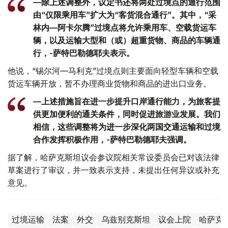
—除上述调整外，议定书还将两处过境点的通行范围
由“仅限乘用车”扩大为“客货混合通行”。其中，“采
林内—阿卡尔腾”过境点将允许乘用车、空载货运车
辆，以及运输大型和（或）超重货物、商品的车辆通
行，-萨特巴勒德耶夫表示。
他说，“锡尔河—马利克”过境点则主要面向轻型车辆和空载
货运车辆开放，暂不办理商业货物和商品的进出口业务。
—上述措施旨在进一步提升口岸通行能力，为旅客提
供更加便利的通关条件，同时促进旅游业发展。我们
相信，这些调整将为进一步深化两国交通运输和过境
合作发挥积极作用，-萨特巴勒德耶夫强调。
据了解，哈萨克斯坦议会参议院相关常设委员会已对该法律
草案进行了审议，并一致表示支持，未提出任何异议或补充
意见。
过境运输
法案
外交
乌兹别克斯坦
议会上院
哈萨克