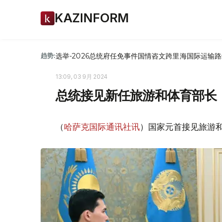
KAZINFORM
选举-2026
总统府
任免
事件
国情咨文
跨里海国际运输路
趋势:
13:09, 03 9月 2024
总统接见新任旅游和体育部长
（
哈萨克国际通讯社讯
）国家元首接见旅游和