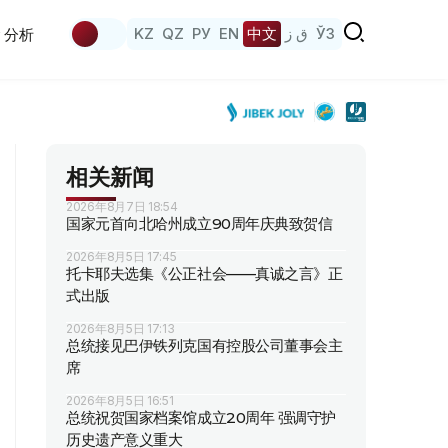
KZ
QZ
РУ
EN
中文
ق ز
ЎЗ
分析
相关新闻
2026年8月7日 18:54
国家元首向北哈州成立90周年庆典致贺信
2026年8月5日 17:45
托卡耶夫选集《公正社会——真诚之言》正
式出版
2026年8月5日 17:13
总统接见巴伊铁列克国有控股公司董事会主
席
2026年8月5日 16:51
总统祝贺国家档案馆成立20周年 强调守护
历史遗产意义重大