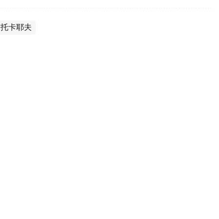
·托卡耶夫
真诚之言》正式出版
玛尔特·托卡耶夫讲话选集《公正社会——真诚之言》
曼·克雷克巴耶夫通过社交媒体公布了这一消息。