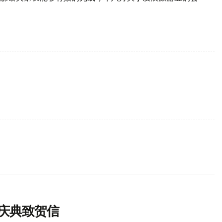
庆典致贺信