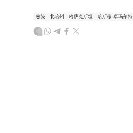
总统
北哈州
哈萨克斯坦
哈斯穆-卓玛尔特
木合塔尔 哈力木拉
编译
17:45, 05 8月 2026
托卡耶夫选集《公正社会——
（
哈萨克国际通讯社讯
）国家元首哈斯穆-卓
近日正式出版。总统内政与传播事务助理阿尔