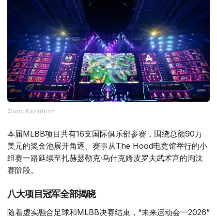
Фото: Kazinform
本届MLBB项目共有16支国际俱乐部参赛，围绕总额90万
美元的奖金池展开角逐。赛事从The Hood电竞馆举行的小
组赛一路延续至扎赫瑟勒克·乌什克姆皮罗夫武术宫的淘汰
赛阶段。
八大项目冠军全部揭晓
随着虚实融合足球和MLBB决赛结束，“未来运动会—2026”