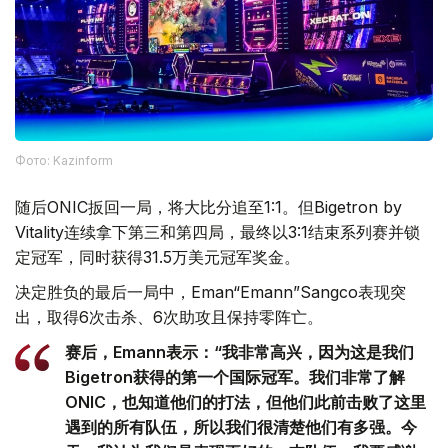
Фото: Kazinform
随后ONIC扳回一局，将大比分追至1:1。但Bigetron by
Vitality连续拿下第三和第四局，最终以3:1结束系列赛并锁
定冠军，同时获得31.5万美元冠军奖金。
决定胜负的最后一局中，Eman“Emann”Sangco表现突
出，取得6次击杀、6次助攻且保持零阵亡。
赛后，Emann表示：“我非常高兴，因为这是我们
Bigetron获得的第一个国际冠军。我们非常了解
ONIC，也知道他们的打法，但他们此前击败了这里
遇到的所有队伍，所以我们很清楚他们有多强。今