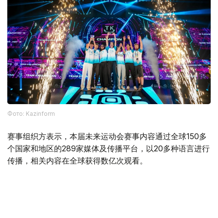
Фото: Kazinform
赛事组织方表示，本届未来运动会赛事内容通过全球150多
个国家和地区的289家媒体及传播平台，以20多种语言进行
传播，相关内容在全球获得数亿次观看。
从比赛场到城市：赛事留下的不只是冠军
如果用数字回顾本届赛事，共有4个比赛场馆投入使用，现
场配备528台游戏设备和500多个专业竞赛工位，8个竞赛