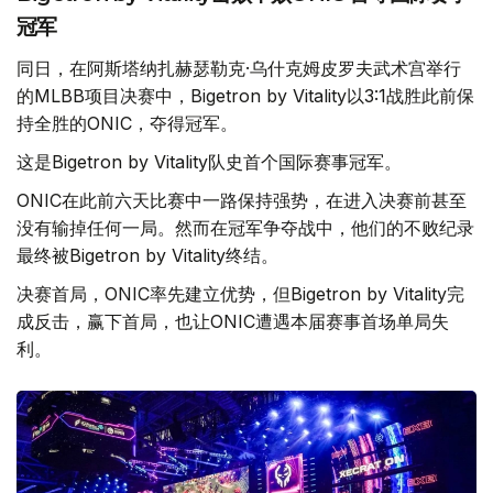
冠军
同日，在阿斯塔纳扎赫瑟勒克·乌什克姆皮罗夫武术宫举行
的MLBB项目决赛中，Bigetron by Vitality以3:1战胜此前保
持全胜的ONIC，夺得冠军。
这是Bigetron by Vitality队史首个国际赛事冠军。
ONIC在此前六天比赛中一路保持强势，在进入决赛前甚至
没有输掉任何一局。然而在冠军争夺战中，他们的不败纪录
最终被Bigetron by Vitality终结。
决赛首局，ONIC率先建立优势，但Bigetron by Vitality完
成反击，赢下首局，也让ONIC遭遇本届赛事首场单局失
利。