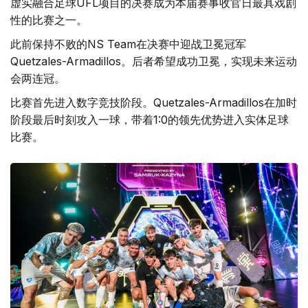
虚实融合足球UFL项目的决赛成为本届赛事收官日最具戏剧
性的比赛之一。
此前保持不败的NS Team在决赛中迎战卫冕冠军
Quetzales-Armadillos。后者希望成功卫冕，实现未来运动
会两连冠。
比赛首先进入数字竞技阶段。Quetzales-Armadillos在加时
阶段最后时刻攻入一球，带着1:0的领先优势进入实体足球
比赛。