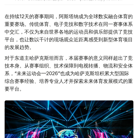
在持续12天的赛事期间，阿斯塔纳成为全球数实融合体育的
重要赛场。传统体育、电子竞技和数字技术在同一赛事体系
中交汇，不仅为来自世界各地的运动员和俱乐部提供了竞技
平台，也让数以千计的现场观众近距离感受到新型体育项目
的发展趋势。
对于东道主哈萨克斯坦而言，本届赛事的意义同样超出了竞
技本身。从赛事组织、技术保障到电视转播、物流和安全体
系，“未来运动会—2026”也成为哈萨克斯坦积累大型国际
综合赛事经验、培养专业人才并探索未来体育发展模式的重
要平台。