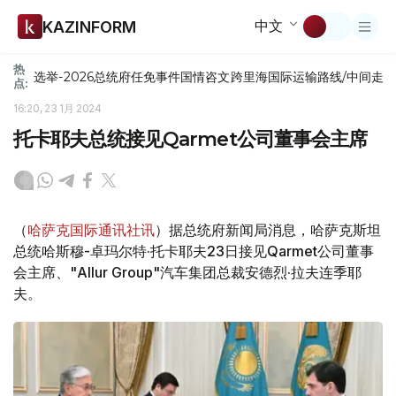
中文
KAZINFORM
热
选举-2026
总统府
任免
事件
国情咨文
跨里海国际运输路线/中间走
点:
16:20, 23 1月 2024
托卡耶夫总统接见Qarmet公司董事会主席
（
哈萨克国际通讯社讯
）据总统府新闻局消息，哈萨克斯坦
总统哈斯穆-卓玛尔特·托卡耶夫23日接见Qarmet公司董事
会主席、"Allur Group"汽车集团总裁安德烈·拉夫连季耶
夫。