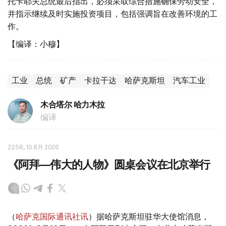
托卡耶夫总统最后指出，必须采取综合措施确保劳动安全，
并指示继续及时实施投资项目，包括强调旨在改善环境的工
作。
【编译：小穆】
工业
总统
矿产
卡拉干达
哈萨克斯坦
汽车工业
木合塔尔 哈力木拉
编译
22:58, 10 8月 2026
《阿拜—伟大的人物》圆桌会议在北京举行
（
哈萨克国际通讯社讯
）据哈萨克斯坦驻华大使馆消息，