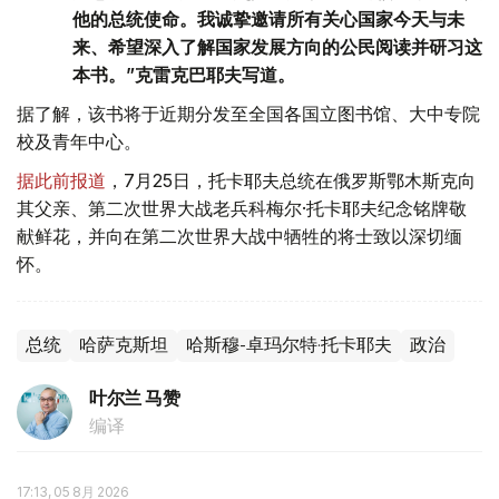
他的总统使命。我诚挚邀请所有关心国家今天与未
来、希望深入了解国家发展方向的公民阅读并研习这
本书。”克雷克巴耶夫写道。
据了解，该书将于近期分发至全国各国立图书馆、大中专院
校及青年中心。
据此前报道
，7月25日，托卡耶夫总统在俄罗斯鄂木斯克向
其父亲、第二次世界大战老兵科梅尔·托卡耶夫纪念铭牌敬
献鲜花，并向在第二次世界大战中牺牲的将士致以深切缅
怀。
总统
哈萨克斯坦
哈斯穆-卓玛尔特·托卡耶夫
政治
叶尔兰 马赞
编译
17:13, 05 8月 2026