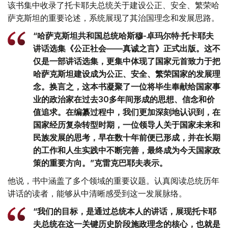
该书集中收录了托卡耶夫总统关于建设公正、安全、繁荣哈
萨克斯坦的重要论述，系统展现了其治国理念和发展思路。
“哈萨克斯坦共和国总统哈斯穆-卓玛尔特·托卡耶夫
讲话选集《公正社会——真诚之言》正式出版。这不
仅是一部讲话选集，更集中体现了国家元首致力于把
哈萨克斯坦建设成为公正、安全、繁荣国家的发展理
念。换言之，这本书凝聚了一位将毕生奉献给国家事
业的政治家在过去30多年间形成的思想、信念和价
值追求。在编纂过程中，我们更加深刻地认识到，在
国家经历复杂转型时期，一位领导人关于国家未来和
民族发展的思考，早在数十年前便已形成，并在长期
的工作和人生实践中不断完善，最终成为今天国家政
策的重要方向。”克雷克巴耶夫表示。
他说，书中涵盖了多个领域的重要议题。认真阅读总统历年
讲话的读者，能够从中清晰感受到这一发展脉络。
“我们的目标，是通过总统本人的讲话，展现托卡耶
夫总统在这一关键历史阶段施政理念的核心，也就是