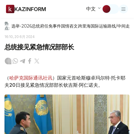
中文
KAZINFORM
热
选举-2026
总统府
任免
事件
国情咨文
跨里海国际运输路线/中间走
点:
16:10, 20 6月 2024
总统接见紧急情况部部长
（
哈萨克国际通讯社讯
）国家元首哈斯穆卓玛尔特·托卡耶
夫20日接见紧急情况部部长钦吉斯·阿仁诺夫。