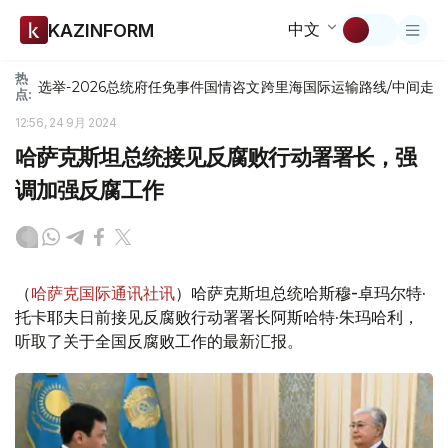
中文
KAZINFORM
热
选举-2026
总统府
任免
事件
国情咨文
跨里海国际运输路线/中间走
点:
12:56, 24 9月 2024
哈萨克斯坦总统接见反腐败行动署署长，强
调加强反腐工作
（
哈萨克国际通讯社讯
）哈萨克斯坦总统哈斯穆-卓玛尔特·
托卡耶夫日前接见反腐败行动署署长阿斯哈特·朱玛哈利，
听取了关于全国反腐败工作的最新汇报。