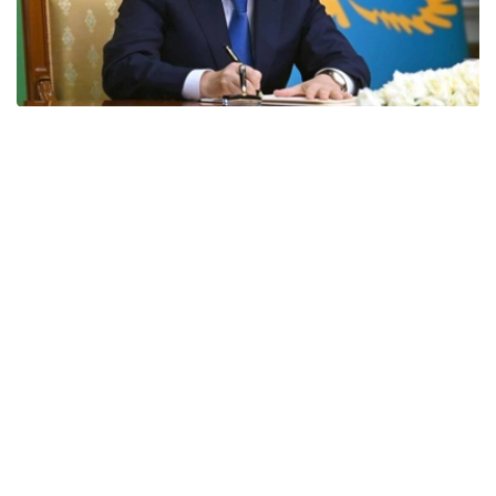
Фото: Акорда
国家元首贺词全文如下：
尊敬的同胞们！
我衷心的祝贺北哈萨克斯坦州成立90周年！
在此期间，克孜勒加尔地区经历了快速发展，成为一个拥有
悠久历史的地区。
当今，北哈萨克斯坦是我国重要的粮食产区之一。我们的农
民掌握了精湛的农业技术，为保障我国粮食安全做出了巨大
贡献。
除了农业之外，该地区的加工业和机械工程也发展迅速。投
资项目已经启动，生产设施也已投入运营。所有这些无疑将