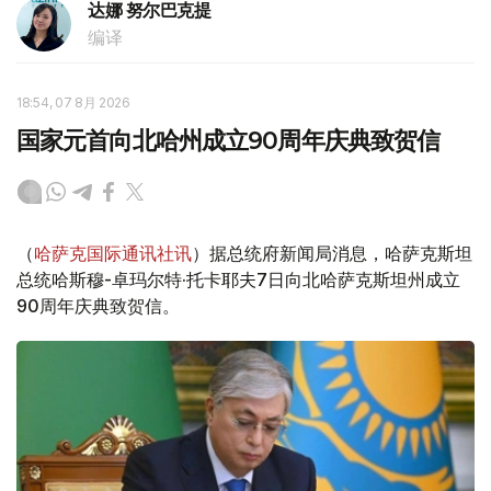
达娜 努尔巴克提
编译
18:54, 07 8月 2026
国家元首向北哈州成立90周年庆典致贺信
（
哈萨克国际通讯社讯
）据总统府新闻局消息，哈萨克斯坦
总统哈斯穆-卓玛尔特·托卡耶夫7日向北哈萨克斯坦州成立
90周年庆典致贺信。