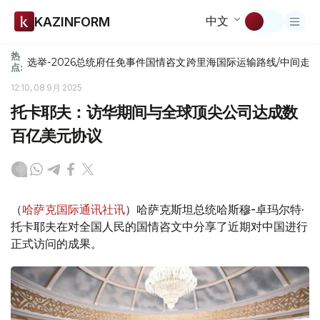
中文
KAZINFORM
热
选举-2026
总统府
任免
事件
国情咨文
跨里海国际运输路线/中间走
点:
12:10, 08 9月 2025
托卡耶夫：访华期间与全球顶尖公司达成数
百亿美元协议
（
哈萨克国际通讯社讯
）哈萨克斯坦总统哈斯穆-卓玛尔特·
托卡耶夫在对全国人民的国情咨文中分享了近期对中国进行
正式访问的成果。