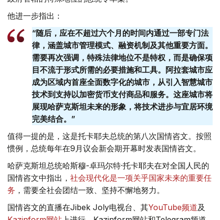
他进一步指出：
“随后，应在不超过六个月的时间内通过一部专门法
律，涵盖城市管理模式、融资机制及其他重要方面。
需要再次强调，特殊法律地位不是特权，而是确保项
目不流于形式所需的必要措施和工具。阿拉套城市应
成为区域内首座全面数字化的城市，从引入智慧城市
技术到支持以加密货币支付商品和服务。这座城市将
展现哈萨克斯坦未来的形象，将技术进步与宜居环境
完美结合。”
值得一提的是，这是托卡耶夫总统的第八次国情咨文。按照
惯例，总统每年在9月议会新会期开幕时发表国情咨文。
哈萨克斯坦总统哈斯穆-卓玛尔特·托卡耶夫在对全国人民的
国情咨文中指出，
社会现代化是一项关乎国家未来的重要任
务
，需要全社会团结一致、坚持不懈地努力。
国情咨文的直播在Jibek Joly电视台、其
YouTube频道
及
Kazinform网站
上进行。Kazinform网站和Telegram频道