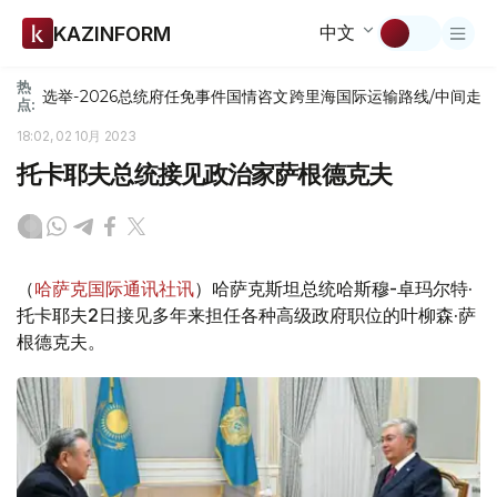
中文
KAZINFORM
热
选举-2026
总统府
任免
事件
国情咨文
跨里海国际运输路线/中间走
点:
18:02, 02 10月 2023
托卡耶夫总统接见政治家萨根德克夫
（
哈萨克国际通讯社讯
）哈萨克斯坦总统哈斯穆-卓玛尔特·
托卡耶夫2日接见多年来担任各种高级政府职位的叶柳森·萨
根德克夫。