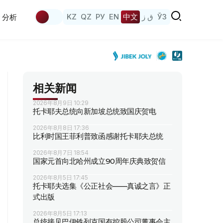
KZ
QZ
РУ
EN
中文
ق ز
ЎЗ
分析
相关新闻
2026年8月9日 10:29
托卡耶夫总统向新加坡总统致国庆贺电
2026年8月8日 17:36
比利时国王菲利普致函感谢托卡耶夫总统
2026年8月7日 18:54
国家元首向北哈州成立90周年庆典致贺信
2026年8月5日 17:45
托卡耶夫选集《公正社会——真诚之言》正
式出版
2026年8月5日 17:13
总统接见巴伊铁列克国有控股公司董事会主