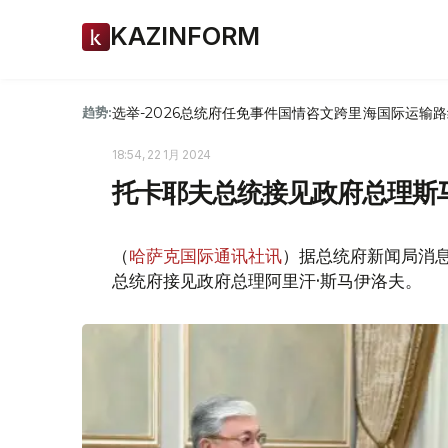
KAZINFORM
选举-2026
总统府
任免
事件
国情咨文
跨里海国际运输路
趋势:
18:54, 22 1月 2024
托卡耶夫总统接见政府总理斯
（
哈萨克国际通讯社讯
）据总统府新闻局消息
总统府接见政府总理阿里汗·斯马伊洛夫。