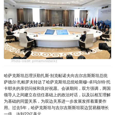
Photo credit: primeminister.kz
哈萨克斯坦总理沃勒扎斯·别克帖诺夫向吉尔吉斯斯坦总统
萨德尔·扎帕罗夫转达了哈萨克斯坦总统哈斯穆-卓玛尔特·托
卡耶夫的亲切问候和良好祝愿。会谈期间，双方强调，两国
领导人之间建立在信任基础上的政治对话，以及以相互理解
为基础的同盟关系，为双边关系进一步发展发挥着重要作
用。过去5年，哈萨克斯坦与吉尔吉斯斯坦双边贸易额增长
一倍，达到22亿美元。