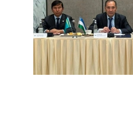
Фото: Алихан Аскар/Kazinform
他同时指出，进一步深化双边合作，应重点加强
论坛期间，乌兹别克斯坦企业Glasfit Ener
«Казахстанский арматурно-изол