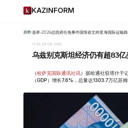
KAZINFORM
选举-2026
总统府
任免
事件
国情咨文
跨里海国际运输路
趋势:
17:45, 05 11月 2025
乌兹别克斯坦经济仍有超83亿
（
哈萨克国际通讯社讯
）据哈通社驻塔什干记
（GDP）增长7.6%，总量达1303.7万亿苏