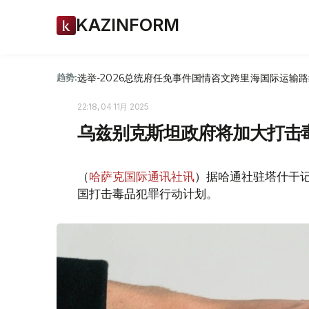
KAZINFORM
选举-2026
总统府
任免
事件
国情咨文
跨里海国际运输路
趋势:
22:18, 04 11月 2025
乌兹别克斯坦政府将加大打击
（
哈萨克国际通讯社讯
）据哈通社驻塔什干记
国打击毒品犯罪行动计划。