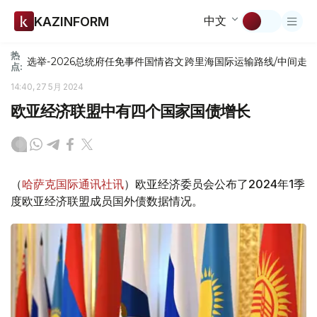
中文
KAZINFORM
热
选举-2026
总统府
任免
事件
国情咨文
跨里海国际运输路线/中间走
点:
14:40, 27 5月 2024
欧亚经济联盟中有四个国家国债增长
（
哈萨克国际通讯社讯
）欧亚经济委员会公布了2024年1季
度欧亚经济联盟成员国外债数据情况。