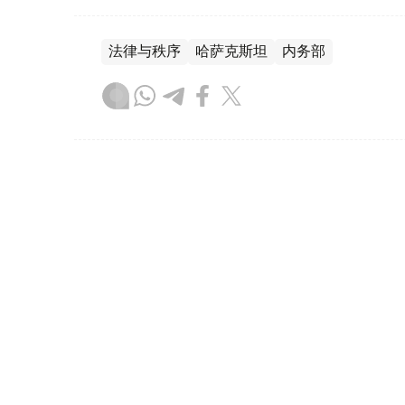
法律与秩序
哈萨克斯坦
内务部
木合塔尔 木拉提
编译
15:53, 30 7月 2026
近3万名外国人通过简化程序获
族侨胞
（哈萨克国际通讯社讯）哈萨克斯坦内务部