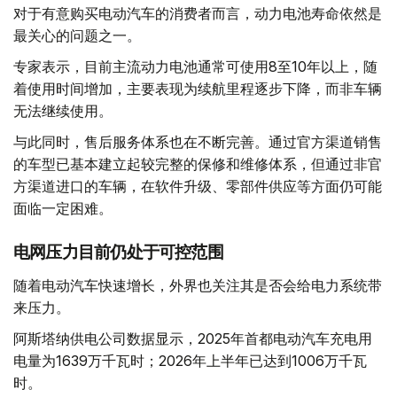
对于有意购买电动汽车的消费者而言，动力电池寿命依然是
最关心的问题之一。
专家表示，目前主流动力电池通常可使用8至10年以上，随
着使用时间增加，主要表现为续航里程逐步下降，而非车辆
无法继续使用。
与此同时，售后服务体系也在不断完善。通过官方渠道销售
的车型已基本建立起较完整的保修和维修体系，但通过非官
方渠道进口的车辆，在软件升级、零部件供应等方面仍可能
面临一定困难。
电网压力目前仍处于可控范围
随着电动汽车快速增长，外界也关注其是否会给电力系统带
来压力。
阿斯塔纳供电公司数据显示，2025年首都电动汽车充电用
电量为1639万千瓦时；2026年上半年已达到1006万千瓦
时。