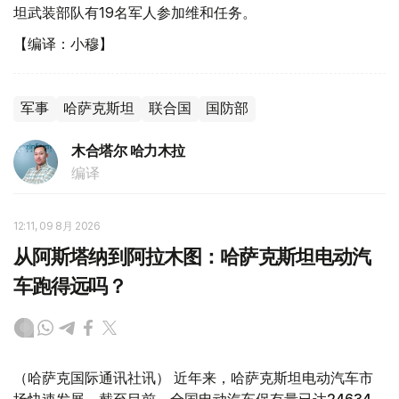
坦武装部队有19名军人参加维和任务。
【编译：小穆】
军事
哈萨克斯坦
联合国
国防部
木合塔尔 哈力木拉
编译
12:11, 09 8月 2026
从阿斯塔纳到阿拉木图：哈萨克斯坦电动汽
车跑得远吗？
（哈萨克国际通讯社讯） 近年来，哈萨克斯坦电动汽车市