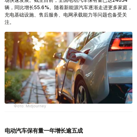
场快速发展。截至目前，全国电动汽车保有量已达24634
辆，同比增长55.6%。随着新能源汽车逐渐走进更多家庭，
充电基础设施、售后服务、电网承载能力等问题也备受关
注。
Фото: Midjourney
电动汽车保有量一年增长逾五成