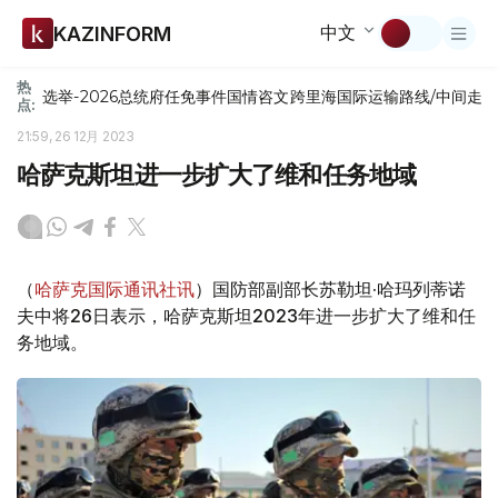
中文
KAZINFORM
热
选举-2026
总统府
任免
事件
国情咨文
跨里海国际运输路线/中间走
点:
21:59, 26 12月 2023
哈萨克斯坦进一步扩大了维和任务地域
（
哈萨克国际通讯社讯
）国防部副部长苏勒坦·哈玛列蒂诺
夫中将26日表示，哈萨克斯坦2023年进一步扩大了维和任
务地域。