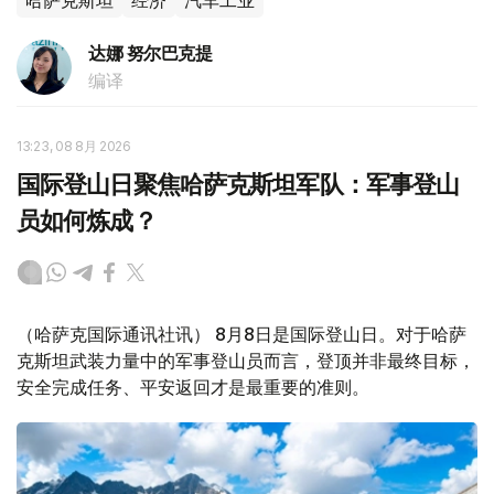
哈萨克斯坦
经济
汽车工业
达娜 努尔巴克提
编译
13:23, 08 8月 2026
国际登山日聚焦哈萨克斯坦军队：军事登山
员如何炼成？
（哈萨克国际通讯社讯） 8月8日是国际登山日。对于哈萨
克斯坦武装力量中的军事登山员而言，登顶并非最终目标，
安全完成任务、平安返回才是最重要的准则。