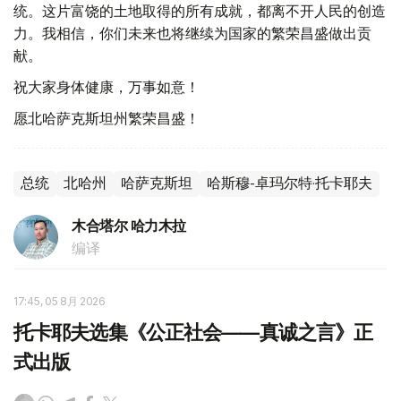
统。这片富饶的土地取得的所有成就，都离不开人民的创造
力。我相信，你们未来也将继续为国家的繁荣昌盛做出贡
献。
祝大家身体健康，万事如意！
愿北哈萨克斯坦州繁荣昌盛！
总统
北哈州
哈萨克斯坦
哈斯穆-卓玛尔特·托卡耶夫
木合塔尔 哈力木拉
编译
17:45, 05 8月 2026
托卡耶夫选集《公正社会——真诚之言》正
式出版