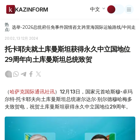
中文
KAZINFORM
热
选举-2026
总统府
任免
事件
国情咨文
跨里海国际运输路线/中间走
点:
20:02, 13 12月 2024
托卡耶夫就土库曼斯坦获得永久中立国地位
29周年向土库曼斯坦总统致贺
（
哈萨克国际通讯社讯
）12月13日，国家元首哈斯穆-卓玛
尔特·托卡耶夫向土库曼斯坦总统谢尔达尔·别尔德穆哈梅多
夫致贺电，祝贺土库曼斯坦获得永久中立国地位29周年。