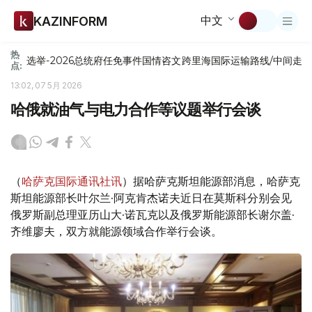
中文
KAZINFORM
热
选举-2026
总统府
任免
事件
国情咨文
跨里海国际运输路线/中间走
点:
13:02, 07 5月 2026
哈俄就油气与电力合作等议题举行会谈
（
哈萨克国际通讯社讯
）据哈萨克斯坦能源部消息，哈萨克
斯坦能源部长叶尔兰·阿克肯杰诺夫近日在莫斯科分别会见
俄罗斯副总理亚历山大·诺瓦克以及俄罗斯能源部长谢尔盖·
齐维廖夫，双方就能源领域合作举行会谈。