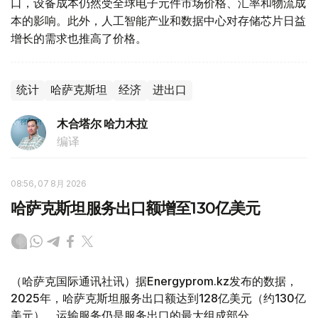
口，设备成本仍然受全球电子元件市场价格、汇率和物流成
本的影响。此外，人工智能产业和数据中心对存储芯片日益
增长的需求也推高了价格。
统计
哈萨克斯坦
经济
进出口
木合塔尔 哈力木拉
编译
08:56, 07 8月 2026
哈萨克斯坦服务出口额增至130亿美元
（哈萨克国际通讯社讯）据Energyprom.kz发布的数据，
2025年，哈萨克斯坦服务出口额达到128亿美元（约130亿
美元），运输服务仍是服务出口的最大组成部分。