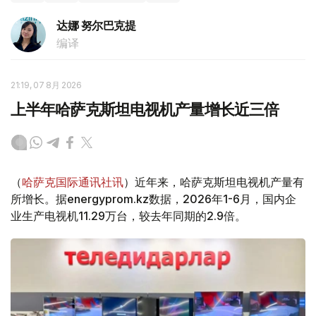
达娜 努尔巴克提
编译
21:19, 07 8月 2026
上半年哈萨克斯坦电视机产量增长近三倍
（
哈萨克国际通讯社讯
）近年来，哈萨克斯坦电视机产量有
所增长。据energyprom.kz数据，2026年1-6月，国内企
业生产电视机11.29万台，较去年同期的2.9倍。