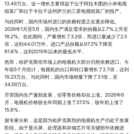
13.49万台。这一增长主要得益于位于阿拉木图的小米电视
组装厂和位于卡拉干达州萨兰的三星电视组装厂的投产。
与此同时，国内市场对进口的依赖程度正在逐步降低。
2026年1月至5月，国内生产满足需求的份额从2.7%上升至
18.2%。在此期间，产量增长了3.2倍，而进口量减少了2.5
倍，达到44.01万件。进口产品份额从97.3%下降至
81.8%，达到2015年以来的最低水平。
然而，哈萨克斯坦市场上的电视机大部分仍然依赖进口。今
年前5个月统计，电视机的出口和转口量增长了2.7倍，达到
19.23万台。与此同时，国内市场销量下降了3.1倍，至
34.59万台。
尽管国内生产蓬勃发展，但零售价格却在上涨。2026年6
月，电视机价格较去年同期上涨了37.5%，较年初上涨了
15.8%。
据专家分析，这是因为哈萨克斯坦的电视机生产仍处于发展
阶段。由于显示屏、处理器和存储芯片等关键部件依赖进