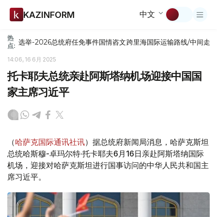
中文
KAZINFORM
热
选举-2026
总统府
任免
事件
国情咨文
跨里海国际运输路线/中间走
点:
14:06, 16 6月 2025
托卡耶夫总统亲赴阿斯塔纳机场迎接中国国
家主席习近平
（
哈萨克国际通讯社讯
）据总统府新闻局消息，哈萨克斯坦
总统哈斯穆-卓玛尔特·托卡耶夫6月16日亲赴阿斯塔纳国际
机场，迎接对哈萨克斯坦进行国事访问的中华人民共和国主
席习近平。