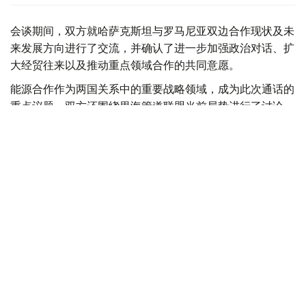
会谈期间，双方就哈萨克斯坦与罗马尼亚双边合作现状及未
来发展方向进行了交流，并确认了进一步加强政治对话、扩
大经贸往来以及推动重点领域合作的共同意愿。
能源合作作为两国关系中的重要战略领域，成为此次通话的
重点议题。双方还围绕里海管道联盟当前局势进行了讨论。
该联盟在保障哈萨克斯坦石油出口、连接国际能源市场方面
发挥着重要作用。
双方强调，确保能源基础设施稳定运行以及保障向欧洲市场
安全、可靠输送碳氢化合物具有重要战略意义，并对任何可
能影响里海管道联盟基础设施运行和能源供应安全的行为表
示谴责。
两国外交部门负责人重申，将继续推动哈萨克斯坦与罗马尼
亚在能源领域开展务实合作，并进一步巩固现有合作机制，
确保双边合作保持稳定发展。
会谈最后，措尤邀请阔谢尔巴耶夫访问罗马尼亚，并强调继