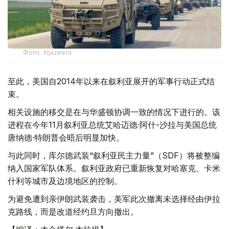
Фото: Aljazeera
至此，美国自2014年以来在叙利亚展开的军事行动正式结
束。
相关设施的移交是在与华盛顿协调一致的情况下进行的。该
进程在今年11月叙利亚总统艾哈迈德·阿什-沙拉与美国总统
唐纳德·特朗普会晤后明显加快。
与此同时，库尔德武装“叙利亚民主力量”（SDF）将被整编
纳入国家军队体系。叙利亚政府已重新恢复对哈塞克、卡米
什利等城市及边境地区的控制。
为避免遭到亲伊朗武装袭击，美军此次撤离未选择经由伊拉
克路线，而是改道经约旦方向撤出。