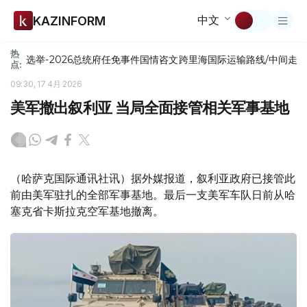
中文
KAZINFORM
热
选举-2026
总统府
任免
事件
国情咨文
跨里海国际运输路线/中间走
点:
09:30, 17 4月 2026
美军撤出叙利亚 当局全面接管相关军事基地
（哈萨克国际通讯社讯）据外媒报道，叙利亚政府已接管此
前由美军驻扎的全部军事基地。最后一支美军车队日前从哈
塞克省卡斯拉克空军基地撤离。