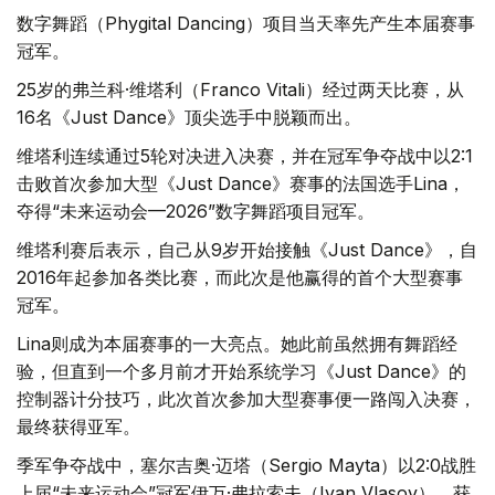
数字舞蹈（Phygital Dancing）项目当天率先产生本届赛事
冠军。
25岁的弗兰科·维塔利（Franco Vitali）经过两天比赛，从
16名《Just Dance》顶尖选手中脱颖而出。
维塔利连续通过5轮对决进入决赛，并在冠军争夺战中以2:1
击败首次参加大型《Just Dance》赛事的法国选手Lina，
夺得“未来运动会—2026”数字舞蹈项目冠军。
维塔利赛后表示，自己从9岁开始接触《Just Dance》，自
2016年起参加各类比赛，而此次是他赢得的首个大型赛事
冠军。
Lina则成为本届赛事的一大亮点。她此前虽然拥有舞蹈经
验，但直到一个多月前才开始系统学习《Just Dance》的
控制器计分技巧，此次首次参加大型赛事便一路闯入决赛，
最终获得亚军。
季军争夺战中，塞尔吉奥·迈塔（Sergio Mayta）以2:0战胜
上届“未来运动会”冠军伊万·弗拉索夫（Ivan Vlasov），获