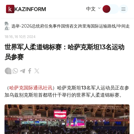
中文
KAZINFORM
热
选举-2026
总统府
任免
事件
国情咨文
跨里海国际运输路线/中间走
点:
18:16, 16 10月 2024
世界军人柔道锦标赛：哈萨克斯坦13名运动
员参赛
（
哈萨克国际通讯社讯
）哈萨克斯坦13名军人运动员正在参
加乌兹别克斯坦首都塔什干举行的世界军人柔道锦标赛。