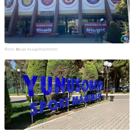
Фото: Әлихан Асқар/Kazinform