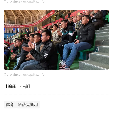
Фото: Әлихан Асқар/Kazinform
Фото: Әлихан Асқар/Kazinform
【编译：小穆】
体育
哈萨克斯坦