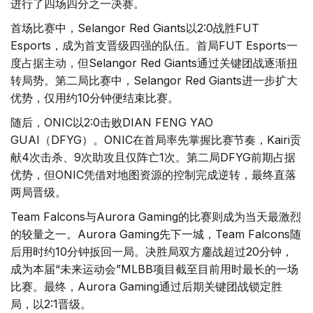
进行了四场四分之一决赛。
首场比赛中，Selangor Red Giants以2:0战胜FUT
Esports，成为首支晋级四强的队伍。首局FUT Esports一
度占据主动，但Selangor Red Giants通过关键团战逐渐扭
转局势。第二局比赛中，Selangor Red Giants进一步扩大
优势，仅用约10分钟便结束比赛。
随后，ONIC以2:0击败DIAN FENG YAO
GUAI（DFYG）。ONIC在首局率先掌握比赛节奏，Kairi贡
献4次击杀、9次助攻且仅阵亡1次。第二局DFYG前期占据
优势，但ONIC凭借对地图资源的控制完成逆转，最终直落
两局晋级。
Team Falcons与Aurora Gaming的比赛则成为当天最激烈
的较量之一。Aurora Gaming先下一城，Team Falcons随
后用时约10分钟扳回一局。决胜局双方鏖战超过20分钟，
成为本届“未来运动会”MLBB项目截至目前用时最长的一场
比赛。最终，Aurora Gaming通过后期关键团战锁定胜
局，以2:1晋级。