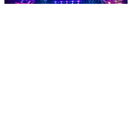
Фото: gofuture.games
数字格斗完成称重 8月8日正式开赛
数字格斗（Phygital Fighting）项目也于7日晚完成赛前称
重。
八支参赛俱乐部中有七支顺利达到规定体重。SWORD选手
Ricardo Chavez未能通过称重，因此被处以4分处罚。
本届赛事共有卫冕冠军Kuznya、东道主Future Nomads，
以及Archangel Michael、RCC、Cagewinner Phygital