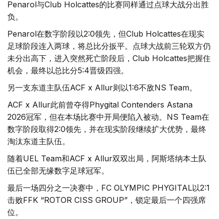
Penarol与Club Holcattes的比赛同样通过点球大战分出胜
负。
Penarol在数字阶段以2:0领先，但Club Holcattes在现实
足球阶段连入两球，将总比分扳平。点球大战前三轮双方仍
未分出高下，进入突然死亡阶段后，Club Holcattes把握住
机会，最终以总比分5:4晋级四强。
另一支东道主队伍ACF x Allur则以1:6不敌NS Team。
ACF x Allur此前曾夺得Phygital Contenders Astana
2026冠军，但在本场比赛中开局便陷入被动。NS Team在
数字阶段取得2:0领先，并在现实阶段继续扩大优势，最终
淘汰东道主队伍。
随着UEL Team和ACF x Allur双双出局，阿斯塔纳本土队
伍已全部无缘数字足球冠军。
最后一场四分之一决赛中，FC OLYMPIC PHYGITAL以2:1
击败FFK “ROTOR CISS GROUP”，锁定最后一个四强席
位。