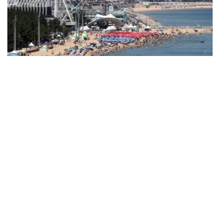
Фото: Yonhap
韩国中央灾难安全对策本部表示，受创纪录高温天气影响，
仅1日一天就报告了96例高温相关疾病病例，今年累计病例
达1889例，其中死亡14例。按地区划分，京畿道以395例
居首，庆尚北道、庆尚南道、全罗南道、光州等地紧随其
后。
畜产、水产领域的损失也接连不断。畜舍温度上升造成逾
43.2万头（只）畜禽死亡，其中猪2.8万多头、家禽40.4万
多只。另据统计，水温上升导致比目鱼、鲻鱼等逾16.5万条
养殖鱼死亡。