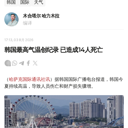
韩国
国际
天气
木合塔尔 哈力木拉
编译
17:13, 03 8月 2026
韩国最高气温创纪录 已造成14人死亡
（
哈萨克国际通讯社讯
）据韩国国际广播电台报道，韩国今
夏持续高温，导致人员伤亡和财产损失骤增。