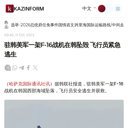
中文
KAZINFORM
热
选举-2026
总统府
任免
事件
国情咨文
跨里海国际运输路线/中间走
点:
09:45, 11 12月 2023
驻韩美军一架F-16战机在韩坠毁 飞行员紧急
逃生
（
哈萨克国际通讯社讯
）据韩联社报道，驻韩美军一架F-16
战机在韩国西部海域坠落，飞行员安全逃生并获救。