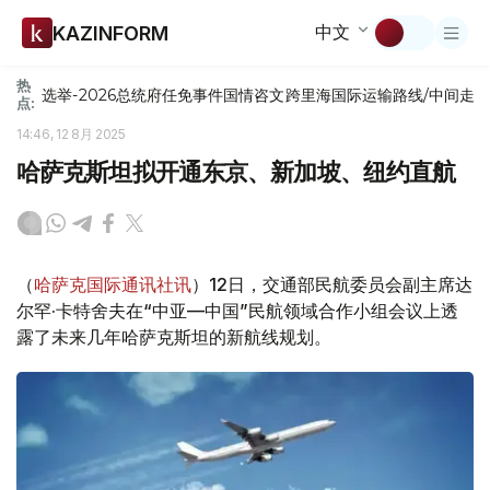
中文
KAZINFORM
热
选举-2026
总统府
任免
事件
国情咨文
跨里海国际运输路线/中间走
点:
14:46, 12 8月 2025
哈萨克斯坦拟开通东京、新加坡、纽约直航
（
哈萨克国际通讯社讯
）12日，交通部民航委员会副主席达
尔罕·卡特舍夫在“中亚—中国”民航领域合作小组会议上透
露了未来几年哈萨克斯坦的新航线规划。