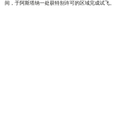
间，于阿斯塔纳一处获特别许可的区域完成试飞。
Фото: ҚР Көлік министрлігі
演示飞行期间，现场人员了解了无人驾驶航空系统在实际条
件下的应用潜力。EH216-S可搭载两名乘客，最高时速为
130公里，最大航程可达35公里。