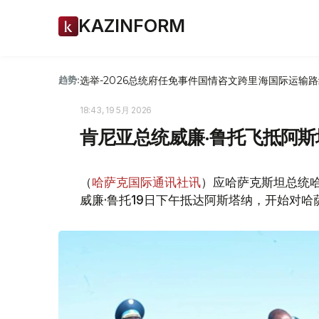
KAZINFORM
选举-2026
总统府
任免
事件
国情咨文
跨里海国际运输路
趋势:
18:43, 19 5月 2026
肯尼亚总统威廉·鲁托飞抵阿斯
（
哈萨克国际通讯社讯
）应哈萨克斯坦总统哈
威廉·鲁托19日下午抵达阿斯塔纳，开始对