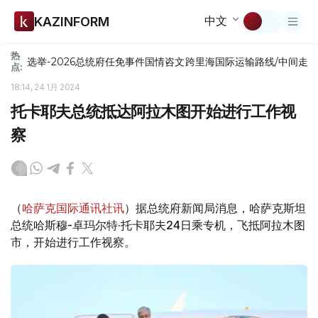
中文
KAZINFORM
热
选举-2026
总统府
任免
事件
国情咨文
跨里海国际运输路线/中间走
点:
18:14, 24 1月 2024
托卡耶夫总统抵达阿拉木图开始进行工作视
察
（
哈萨克国际通讯社讯
）据总统府新闻局消息，哈萨克斯坦
总统哈斯穆-卓玛尔特·托卡耶夫24日乘专机，飞抵阿拉木图
市，开始进行工作视察。