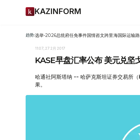
KAZINFORM
选举-2026
总统府
任免
事件
国情咨文
跨里海国际运输路
趋势:
11:07, 27 2月 2017
KASE早盘汇率公布 美元兑坚戈1:
哈通社阿斯塔纳 -- 哈萨克斯坦证券交易所
果。