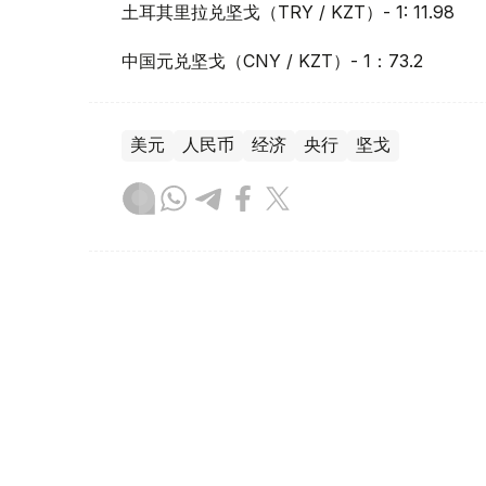
土耳其里拉兑坚戈（TRY / KZT）- 1: 11.98
中国元兑坚戈（CNY / KZT）- 1：73.2
美元
人民币
经济
央行
坚戈
木合塔尔 木拉提
编译
10:31, 15 12月 2025
央行公布15日坚戈与主要外币