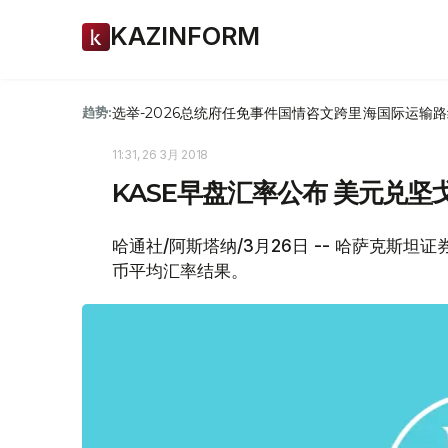
KAZINFORM
选举-2026
总统府
任免
事件
国情咨文
跨里海国际运输路
趋势:
11:31, 26 3月 2018
KASE早盘汇率公布 美元兑坚戈1
哈通社/阿斯塔纳/3月26日 -- 哈萨克斯坦
币平均汇率结果。