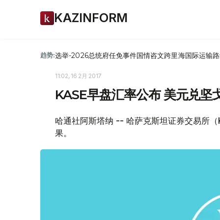
KAZINFORM
选举-2026
总统府
任免
事件
国情咨文
跨里海国际运输路
趋势:
11:02, 16 2月 2017
KASE早盘汇率公布 美元兑坚戈1:
哈通社阿斯塔纳 -- 哈萨克斯坦证券交易所
果。