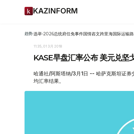
KAZINFORM
选举-2026
总统府
任免
事件
国情咨文
跨里海国际运输路
趋势:
11:35, 01 3月 2018
KASE早盘汇率公布 美元兑坚戈1:
哈通社/阿斯塔纳/3月1日 -- 哈萨克斯坦证
均汇率结果。