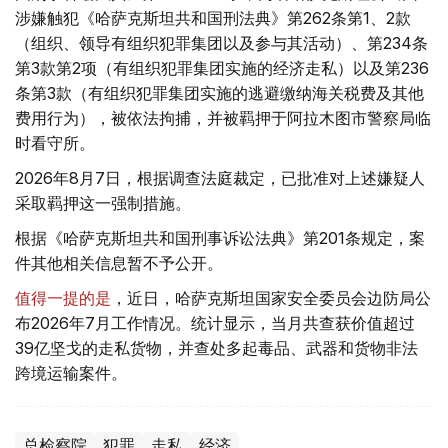
涉嫌触犯《哈萨克斯坦共和国刑法典》第262条第1、2款
（组织、领导有组织犯罪集团以及参与其活动）、第234条
第3款第2项（有组织犯罪集团实施的经济走私）以及第236
条第3款（有组织犯罪集团实施的逃避缴纳海关税费及其他
费用行为），被依法拘捕，并被羁押于阿拉木图市警察局临
时看守所。
2026年8月7日，根据调查法庭裁定，已批准对上述嫌疑人
采取羁押这一强制措施。
根据《哈萨克斯坦共和国刑事诉讼法典》第201条规定，案
件其他相关信息暂不予公开。
值得一提的是
，近日，哈萨克斯坦国家安全委员会边防局公
布2026年7月工作情况。统计显示，当月共查获价值超过
39亿坚戈的走私货物，并查处多起毒品、武器和货物非法
跨境运输案件。
总检察院
犯罪
走私
经济