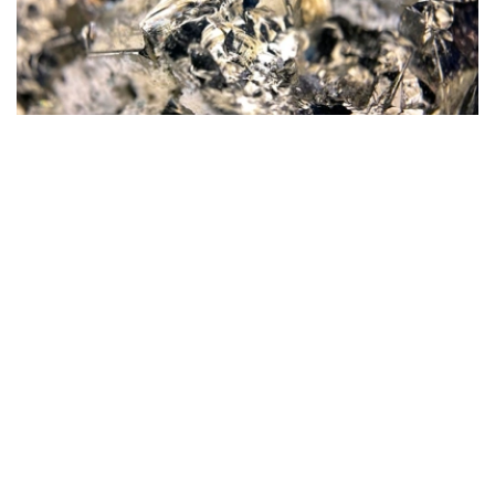
Фото: magnific.com
根据文件，按照批准的矿产储量计算，该矿山计划开采16
年。其中，企业将在13年时间内按照年产100万吨原矿的设
计产能开展生产。用于开发该矿床的地下资源区块总面积为
4.499平方公里。
“矿山总体生产能力确定为年产100万吨，之后产量
将逐步下降。根据设计阶段确定的矿产储量，矿山使
用年限为16年。其中，自按照设计产能（年产100万