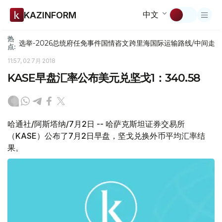
中文
KAZINFORM
热
选举-2026
总统府
任免
事件
国情咨文
跨里海国际运输路线/中间走
点:
11:57, 02 7月 2018
KASE早盘汇率公布美元兑坚戈1：340.58
哈通社/阿斯塔纳/7月2日 -- 哈萨克斯坦证券交易所
（KASE）公布了7月2日早盘，坚戈兑换外币平均汇率结
果。