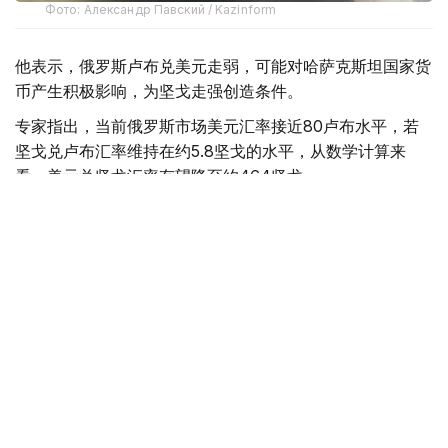
Фото: Александр Павский / Kazinform
他表示，俄罗斯卢布兑美元走弱，可能对哈萨克斯坦国家货
币产生积极影响，为坚戈走强创造条件。
专家指出，当前俄罗斯市场美元汇率接近80卢布水平，若
坚戈兑卢布汇率维持在约5.8坚戈的水平，从数学计算来
看，美元兑坚戈汇率有望降至约464坚戈。
塔吉巴耶夫表示：“如果俄罗斯卢布贬至80水平，按
照约5.8坚戈的交叉汇率计算，美元兑坚戈汇率可能
升值至464。”
这一水平较当前约470坚戈的汇率明显更低，意味着国家货
币存在一定升值空间。
分析指出，上述变化与哈萨克斯坦与俄罗斯之间的贸易平衡
及交叉汇率机制有关。通常，当卢布与坚戈汇率维持在5.5
至6.0坚戈区间时，坚戈对俄罗斯市场的汇率波动较为敏
感。