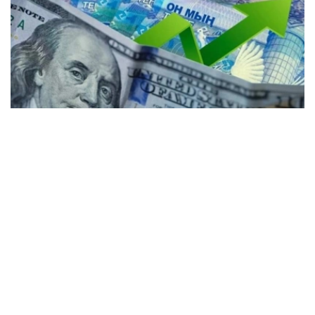
Коллаж: Kazinform / Freepik / Pixabay
31个KASE成员参与了交易。
根据现货市场交易结果： 美元兑坚戈（交易工具
USDKZT_TOM）汇率平均报价为1: 471.78（-3.45坚
戈），外汇交易总额为4.2665亿美元（+2928.8万美元）。
交易过程中，最低报价为1:469.95坚戈，最高报价为
1:473.64坚戈。