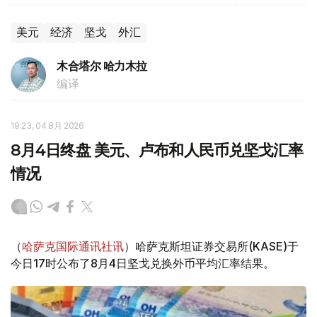
美元
经济
坚戈
外汇
木合塔尔 哈力木拉
编译
19:23, 04 8月 2026
8月4日终盘 美元、卢布和人民币兑坚戈汇率
情况
（
哈萨克国际通讯社讯
）哈萨克斯坦证券交易所(KASE)于
今日17时公布了8月4日坚戈兑换外币平均汇率结果。