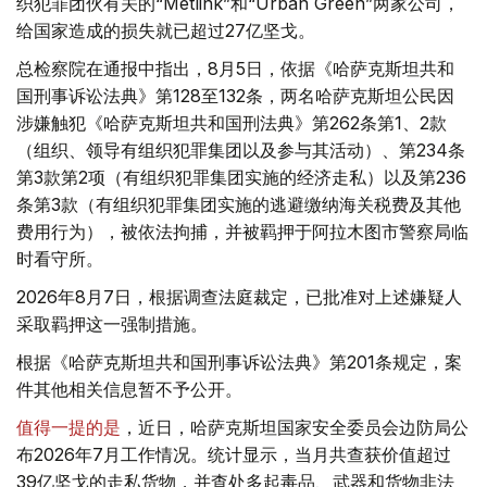
织犯罪团伙有关的“Metlink”和“Urban Green”两家公司，
给国家造成的损失就已超过27亿坚戈。
总检察院在通报中指出，8月5日，依据《哈萨克斯坦共和
国刑事诉讼法典》第128至132条，两名哈萨克斯坦公民因
涉嫌触犯《哈萨克斯坦共和国刑法典》第262条第1、2款
（组织、领导有组织犯罪集团以及参与其活动）、第234条
第3款第2项（有组织犯罪集团实施的经济走私）以及第236
条第3款（有组织犯罪集团实施的逃避缴纳海关税费及其他
费用行为），被依法拘捕，并被羁押于阿拉木图市警察局临
时看守所。
2026年8月7日，根据调查法庭裁定，已批准对上述嫌疑人
采取羁押这一强制措施。
根据《哈萨克斯坦共和国刑事诉讼法典》第201条规定，案
件其他相关信息暂不予公开。
值得一提的是
，近日，哈萨克斯坦国家安全委员会边防局公
布2026年7月工作情况。统计显示，当月共查获价值超过
39亿坚戈的走私货物，并查处多起毒品、武器和货物非法