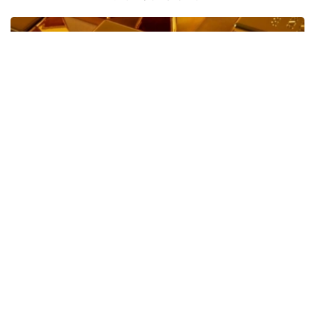
Фото: magnific.com
上周，黄金价格为61 889.33坚戈。因此，黄金价格在一周
内下跌了444.71坚戈。
8月6日，世界市场现货黄金盘中突破4300美元/盎司，为近
七周来首次。
据此前报道
，根据世界黄金协会（World Gold Council,