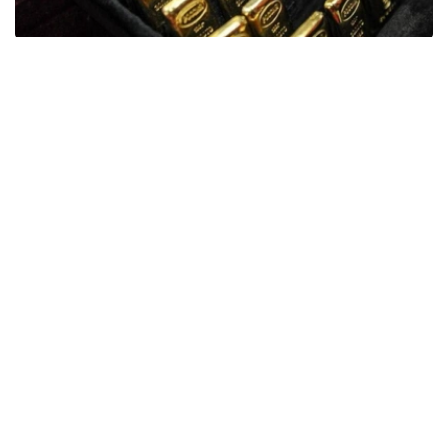
Фото: ӨзА
季度报告显示，哈萨克斯坦国家银行黄金储备增加了15吨。
波兰是2026年第二季度最大的黄金买家。该国在2026年第
二季度增加了51吨黄金储备。
中国购买了33吨黄金，乌兹别克斯坦购买了16吨，哈萨克
斯坦购买了15吨。约旦和捷克共和国的中央银行也分别增加
了6吨黄金储备。
全球各国央行在第二季度共购买了约289吨黄金，比2025年
同期增长了62%。去年同期，黄金购买量约为178吨。
世界黄金协会称，黄金需求的增长受到地缘政治不确定性、
本季度贵金属价格下跌，以及各国寻求国际储备多元化等因
素的影响。
根据该协会进行的一项调查，89%的央行行长预计未来一