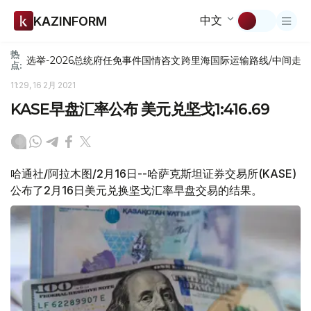
中文
KAZINFORM
热
选举-2026
总统府
任免
事件
国情咨文
跨里海国际运输路线/中间走
点:
11:29, 16 2月 2021
KASE早盘汇率公布 美元兑坚戈1:416.69
哈通社/阿拉木图/2月16日--哈萨克斯坦证券交易所(KASE)
公布了2月16日美元兑换坚戈汇率早盘交易的结果。