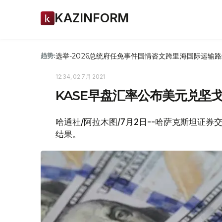
KAZINFORM
选举-2026
总统府
任免
事件
国情咨文
跨里海国际运输路
趋势:
12:34, 02 7月 2021
KASE早盘汇率公布美元兑坚戈1: 
哈通社/阿拉木图/7月2日--哈萨克斯坦证券
结果。