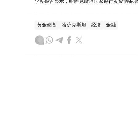
季度报告显示，哈萨克斯坦国家银行黄金储备增
黄金储备
哈萨克斯坦
经济
金融
木合塔尔 哈力木拉
编译
08:31, 31 7月 2026
哈萨克斯坦是全球五大黄金购
（哈萨克国际通讯社讯）根据世界黄金协会（Worl