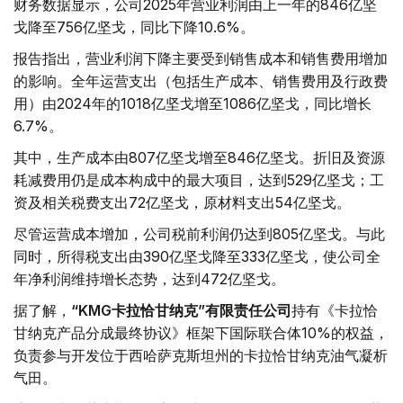
财务数据显示，公司2025年营业利润由上一年的846亿坚
戈降至756亿坚戈，同比下降10.6%。
报告指出，营业利润下降主要受到销售成本和销售费用增加
的影响。全年运营支出（包括生产成本、销售费用及行政费
用）由2024年的1018亿坚戈增至1086亿坚戈，同比增长
6.7%。
其中，生产成本由807亿坚戈增至846亿坚戈。折旧及资源
耗减费用仍是成本构成中的最大项目，达到529亿坚戈；工
资及相关税费支出72亿坚戈，原材料支出54亿坚戈。
尽管运营成本增加，公司税前利润仍达到805亿坚戈。与此
同时，所得税支出由390亿坚戈降至333亿坚戈，使公司全
年净利润维持增长态势，达到472亿坚戈。
据了解，
“KMG卡拉恰甘纳克”有限责任公司
持有《卡拉恰
甘纳克产品分成最终协议》框架下国际联合体10%的权益，
负责参与开发位于西哈萨克斯坦州的卡拉恰甘纳克油气凝析
气田。