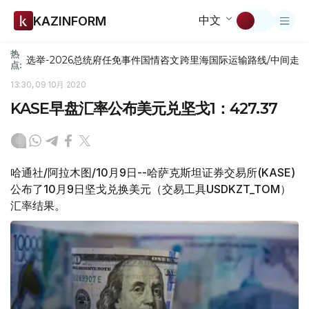
中文
KAZINFORM
热
选举-2026
总统府
任免
事件
国情咨文
跨里海国际运输路线/中间走
点:
13:30, 09 10月 2020
KASE早盘汇率公布美元兑坚戈1：427.37
哈通社/阿拉木图/10月9日--哈萨克斯坦证券交易所(KASE)
公布了10月9日坚戈兑换美元（交易工具USDKZT_TOM）
汇率结果。