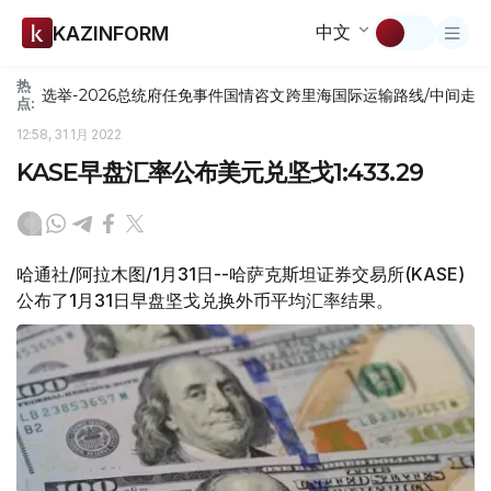
中文
KAZINFORM
热
选举-2026
总统府
任免
事件
国情咨文
跨里海国际运输路线/中间走
点:
12:58, 31 1月 2022
KASE早盘汇率公布美元兑坚戈1:433.29
哈通社/阿拉木图/1月31日--哈萨克斯坦证券交易所(KASE)
公布了1月31日早盘坚戈兑换外币平均汇率结果。