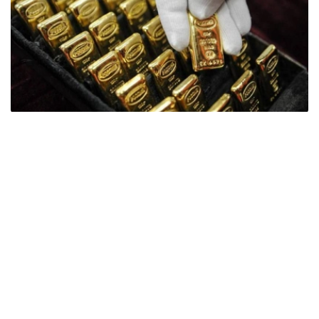
Фото: ӨзА
季度报告显示，哈萨克斯坦国家银行黄金储备增加了15吨。
波兰是2026年第二季度最大的黄金买家。该国在2026年第
二季度增加了51吨黄金储备。
中国购买了33吨黄金，乌兹别克斯坦购买了16吨，哈萨克
斯坦购买了15吨。约旦和捷克共和国的中央银行也分别增加
了6吨黄金储备。
全球各国央行在第二季度共购买了约289吨黄金，比2025年
同期增长了62%。去年同期，黄金购买量约为178吨。