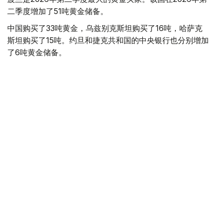
二季度增加了51吨黄金储备。
中国购买了33吨黄金，乌兹别克斯坦购买了16吨，哈萨克
斯坦购买了15吨。约旦和捷克共和国的中央银行也分别增加
了6吨黄金储备。
全球各国央行在第二季度共购买了约289吨黄金，比2025年
同期增长了62%。去年同期，黄金购买量约为178吨。
世界黄金协会称，黄金需求的增长受到地缘政治不确定性、
本季度贵金属价格下跌，以及各国寻求国际储备多元化等因
素的影响。
根据该协会进行的一项调查，89%的央行行长预计未来一
年全球黄金储备量将会增加。45%的受访者表示，他们的
国家计划增加黄金储备。
黄金储备
哈萨克斯坦
经济
央行
金融