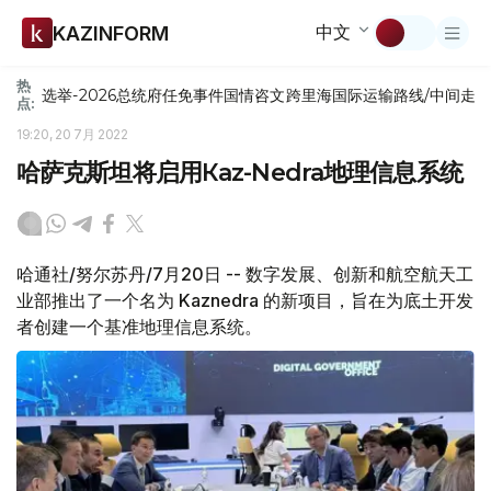
中文
KAZINFORM
热
选举-2026
总统府
任免
事件
国情咨文
跨里海国际运输路线/中间走
点:
19:20, 20 7月 2022
哈萨克斯坦将启用Кaz-Nedra地理信息系统
哈通社/努尔苏丹/7月20日 -- 数字发展、创新和航空航天工
业部推出了一个名为 Kaznedra 的新项目，旨在为底土开发
者创建一个基准地理信息系统。