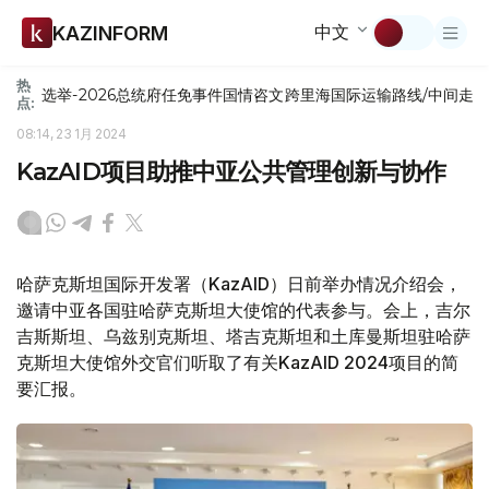
中文
KAZINFORM
热
选举-2026
总统府
任免
事件
国情咨文
跨里海国际运输路线/中间走
点:
08:14, 23 1月 2024
KazAID项目助推中亚公共管理创新与协作
哈萨克斯坦国际开发署（KazAID）日前举办情况介绍会，
邀请中亚各国驻哈萨克斯坦大使馆的代表参与。会上，吉尔
吉斯斯坦、乌兹别克斯坦、塔吉克斯坦和土库曼斯坦驻哈萨
克斯坦大使馆外交官们听取了有关KazAID 2024项目的简
要汇报。