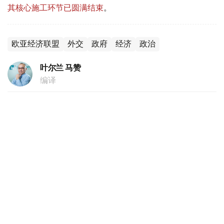
其核心施工环节已圆满结束
。
欧亚经济联盟
外交
政府
经济
政治
叶尔兰 马赞
编译
14:54, 06 8月 2026
哈乌深化经贸合作 双边贸易额持续攀升
（哈萨克国际通讯社讯） 哈萨克斯坦和乌兹别克斯坦企业
代表日前在塔什干举行商务论坛，围绕投资合作、贸易往来
和产业协作等议题展开交流，进一步推动两国经贸合作发
展。