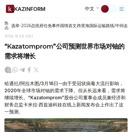
中文
KAZINFORM
热
选举-2026
总统府
任免
事件
国情咨文
跨里海国际运输路线/中间走
点:
15:58, 16 3月 2021
“Kazatomprom”公司预测世界市场对铀的
需求将增长
哈通社/阿拉木图/3月16日--由于受冠状病毒大流行影响，
2020年全球市场对铀的需求下降。但从长远来看，需求将
继续增长。“Kazatomprom”股份公司董事会成员兼经济和
财务总监卡米拉·西兹迪科娃在线上新闻发布会上作出了这
一预测。