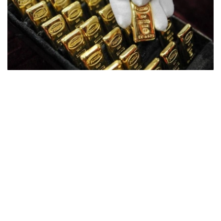
Фото: ӨзА
季度报告显示，哈萨克斯坦国家银行黄金储备增加了15吨。
波兰是2026年第二季度最大的黄金买家。该国在2026年第
二季度增加了51吨黄金储备。
中国购买了33吨黄金，乌兹别克斯坦购买了16吨，哈萨克
斯坦购买了15吨。约旦和捷克共和国的中央银行也分别增加
了6吨黄金储备。
全球各国央行在第二季度共购买了约289吨黄金，比2025年
同期增长了62%。去年同期，黄金购买量约为178吨。