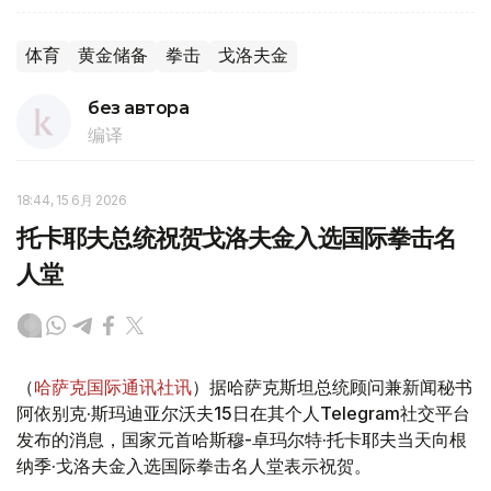
体育
黄金储备
拳击
戈洛夫金
без автора
编译
18:44, 15 6月 2026
托卡耶夫总统祝贺戈洛夫金入选国际拳击名
人堂
（
哈萨克国际通讯社讯
）据哈萨克斯坦总统顾问兼新闻秘书
阿依别克·斯玛迪亚尔沃夫15日在其个人Telegram社交平台
发布的消息，国家元首哈斯穆-卓玛尔特·托卡耶夫当天向根
纳季·戈洛夫金入选国际拳击名人堂表示祝贺。