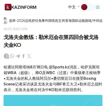
中文
KAZINFORM
热
选举-2026
总统府
任免
事件
国情咨文
跨里海国际运输路线/中间走
点:
09:37, 18 8月 2015
戈洛夫金教练：勒米厄会在第四回合被戈洛
夫金KO
哈通社阿斯塔纳8月18日电 据Sports.kz消息，哈萨克斯坦
籍WBA（超级）、IBO及WBC（过渡）中量级拳王根纳季
•戈洛夫金的私人教练阿贝尔•桑切斯近日在接受Boxing
Scene记者采访谈及戈洛夫金与IBF拳王大卫•勒米厄之战时
表示，戈洛夫金将在对决中KO勒米厄获得胜利。