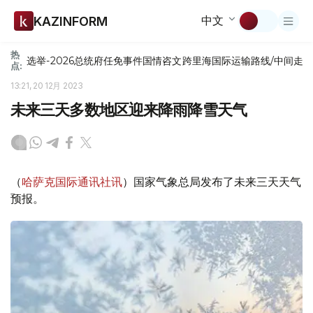
中文
KAZINFORM
热
选举-2026
总统府
任免
事件
国情咨文
跨里海国际运输路线/中间走
点:
13:21, 20 12月 2023
未来三天多数地区迎来降雨降雪天气
（
哈萨克国际通讯社讯
）国家气象总局发布了未来三天天气
预报。