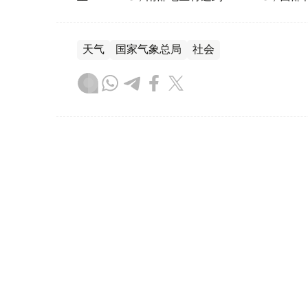
天气
国家气象总局
社会
达娜 努尔巴克提
编译
16:10, 06 8月 2026
韩国罕见高温天气致23人死亡
（
哈萨克国际通讯社讯
）据韩联社报道，在
续五天报告疑似高温相关死亡病例，单日高温