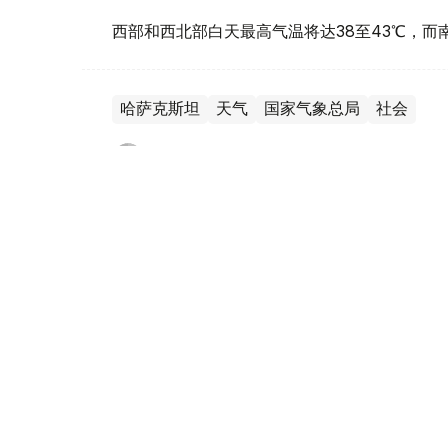
西部和西北部白天最高气温将达38至43℃，而南
哈萨克斯坦
天气
国家气象总局
社会
木合塔尔 哈力木拉
编译
21:52, 23 7月 2026
阿斯塔纳一日内降雨相当于月