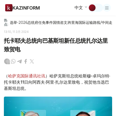
中文
KAZINFORM
热
选举-2026
总统府
任免
事件
国情咨文
跨里海国际运输路线/中间走
点:
13:10, 11 3月 2024
托卡耶夫总统向巴基斯坦新任总统扎尔达里
致贺电
（
哈萨克国际通讯社讯
）哈萨克斯坦总统哈斯穆-卓玛尔特·
托卡耶夫11日向阿西夫·阿里·扎尔达里致电，祝贺他当选巴
基斯坦总统。