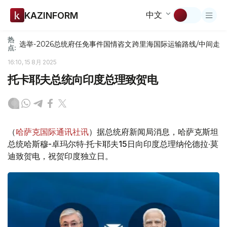
中文
KAZINFORM
热
选举-2026
总统府
任免
事件
国情咨文
跨里海国际运输路线/中间走
点:
16:10, 15 8月 2025
托卡耶夫总统向印度总理致贺电
（
哈萨克国际通讯社讯
）据总统府新闻局消息，哈萨克斯坦
总统哈斯穆-卓玛尔特·托卡耶夫15日向印度总理纳伦德拉·莫
迪致贺电，祝贺印度独立日。