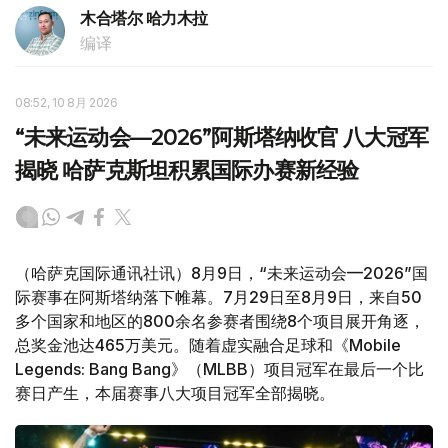
木合塔尔 哈力木拉
编译
08:52, 10 8月 2026
“未来运动会—2026”阿斯塔纳收官 八大冠军
揭晓 哈萨克斯坦积累国际办赛新经验
（哈萨克国际通讯社讯）8月9日，“未来运动会—2026”国
际赛事在阿斯塔纳落下帷幕。7月29日至8月9日，来自50
多个国家和地区的800余名参赛者围绕8个项目展开角逐，
总奖金池达465万美元。随着虚实融合足球和《Mobile
Legends: Bang Bang》（MLBB）项目冠军在最后一个比
赛日产生，本届赛事八大项目冠军全部揭晓。