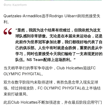
Фото: Kazinform
Quetzales-Armadillos选手Rodrigo Ulibarri则坦然接受失
利。
“显然，我因为这个结果有些难过，但我依然为这支
球队感到非常骄傲。无论是在本届未来运动会，还是
此前作为世界冠军参加比赛，我们都很好地代表了自
己的俱乐部。人生中有时就是会跌倒，重要的是从中
学习，同时也要接受今天我们输给了一支表现更好的
队伍。NS Team配得上这场胜利。”
当天稍早举行的季军争夺战中，Club Holcattes迎战FC
OLYMPIC PHYGITAL。
双方在数字阶段均未取得进球，将胜负悬念带入现实足球
场。经过持续攻防，FC OLYMPIC PHYGITAL在上半场结
束前打破僵局。
此后Club Holcattes不断加强进攻，并在最后阶段启用守门