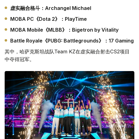
虚实融合格斗：Archangel Michael
MOBA PC《Dota 2》：PlayTime
MOBA Mobile《MLBB》：Bigetron by Vitality
Battle Royale《PUBG: Battlegrounds》：17 Gaming
其中，哈萨克斯坦战队Team KZ在虚实融合射击CS2项目
中夺得冠军。