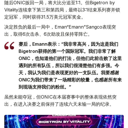
随后ONIC扳回一局，将大比分追至1:1。但Bigetron by
Vitality连续拿下第三和第四局，最终以3:1结束系列赛并锁
定冠军，同时获得31.5万美元冠军奖金。
决定胜负的最后一局中，Eman“Emann”Sangco表现突
出，取得6次击杀、6次助攻且保持零阵亡。
赛后，Emann表示：“我非常高兴，因为这是我们
Bigetron获得的第一个国际冠军。我们非常了解
ONIC，也知道他们的打法，但他们此前击败了这里
遇到的所有队伍，所以我们很清楚他们有多强。今
天，我认为我们是表现更好的一支队伍。我要感谢
ONIC为我们带来了一场精彩的较量，也感谢所有来
到现场支持我们的粉丝。”
虽然未能夺冠，但ONIC在本届赛事中的整体表现依然突
出，在进入决赛之前保持了连续六天未输一局的纪录。