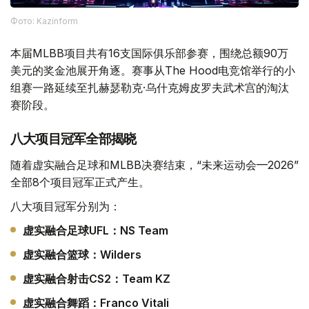
Фото: Kazinform
本届MLBB项目共有16支国际俱乐部参赛，围绕总额90万
美元的奖金池展开角逐。赛事从The Hood电竞馆举行的小
组赛一路延续至扎赫瑟勒克·乌什克姆皮罗夫武术宫的淘汰
赛阶段。
八大项目冠军全部揭晓
随着虚实融合足球和MLBB决赛结束，“未来运动会—2026”
全部8个项目冠军正式产生。
八大项目冠军分别为：
虚实融合足球UFL：NS Team
虚实融合篮球：Wilders
虚实融合射击CS2：Team KZ
虚实融合舞蹈：Franco Vitali