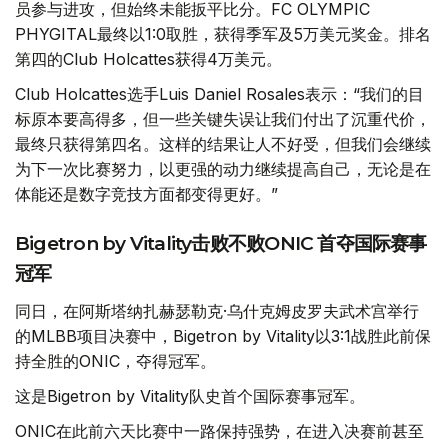
员参与进攻，但始终未能扳平比分。FC OLYMPIC
PHYGITAL最终以1:0取胜，获得季军及5万美元奖金。排名
第四的Club Holcattes获得4万美元。
Club Holcattes选手Luis Daniel Rosales表示：“我们的目
标原本要高得多，但一些关键失误让我们付出了沉重代价，
最终只获得第四名。这样的结果让人不好受，但我们会继续
为下一次比赛努力，以更强的动力继续提高自己，无论是在
体能还是数字竞技方面都变得更好。”
Bigetron by Vitality击败不败ONIC 首夺国际赛事
冠军
同日，在阿斯塔纳扎赫瑟勒克·乌什克姆皮罗夫武术宫举行
的MLBB项目决赛中，Bigetron by Vitality以3:1战胜此前保
持全胜的ONIC，夺得冠军。
这是Bigetron by Vitality队史首个国际赛事冠军。
ONIC在此前六天比赛中一路保持强势，在进入决赛前甚至