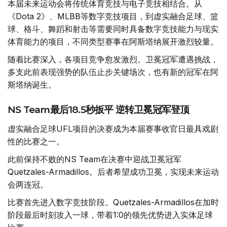
本届未来运动会将传统体育竞技与电子竞技相结合。从
《Dota 2》、MLBB等数字竞技项目，到虚实融合足球、篮
球、格斗、舞蹈和射击等需要同时具备数字竞技能力与现实
体育能力的项目，不同类型赛事在阿斯塔纳展开激烈较量。
随着比赛深入，各项目竞争愈发激烈。卫冕冠军遭遇挑战，
多支此前表现强势的队伍止步关键场次，也有新的冠军在阿
斯塔纳诞生。
NS Team最后18.5秒扳平 逆转卫冕冠军登顶
虚实融合足球UFL项目的决赛成为本届赛事收官日最具戏剧
性的比赛之一。
此前保持不败的NS Team在决赛中迎战卫冕冠军
Quetzales-Armadillos。后者希望成功卫冕，实现未来运动
会两连冠。
比赛首先进入数字竞技阶段。Quetzales-Armadillos在加时
阶段最后时刻攻入一球，带着1:0的领先优势进入实体足球