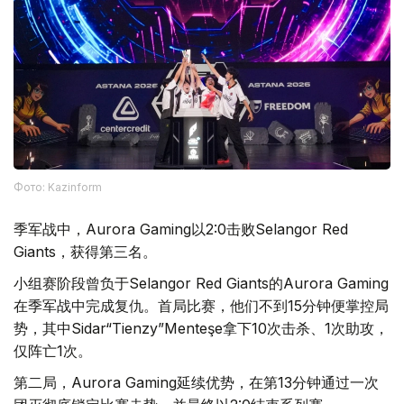
Фото: Kazinform
季军战中，Aurora Gaming以2:0击败Selangor Red
Giants，获得第三名。
小组赛阶段曾负于Selangor Red Giants的Aurora Gaming
在季军战中完成复仇。首局比赛，他们不到15分钟便掌控局
势，其中Sidar“Tienzy”Menteşe拿下10次击杀、1次助攻，
仅阵亡1次。
第二局，Aurora Gaming延续优势，在第13分钟通过一次