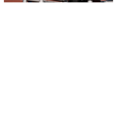
Фото: Министерство транспорта РК
与此同时，哈萨克斯坦计划分阶段推进载人无人驾驶航空系
统本地化生产。这将有助于发展高技术装备制造业、创造新
的就业岗位并扩大产业协作。