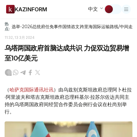
中文
KAZINFORM
热
选举-2026
总统府
任免
事件
国情咨文
跨里海国际运输路线/中间走
点:
11:32, 13 3月 2024
乌塔两国政府首脑达成共识 力促双边贸易增
至10亿美元
（
哈萨克国际通讯社讯
）由乌兹别克斯坦政府总理阿卜杜拉
·阿里波夫和塔吉克斯坦政府总理科基尔·拉苏尔佐达共同主
持的乌塔两国政府间经贸合作委员会例行会议在杜尚别举
行。